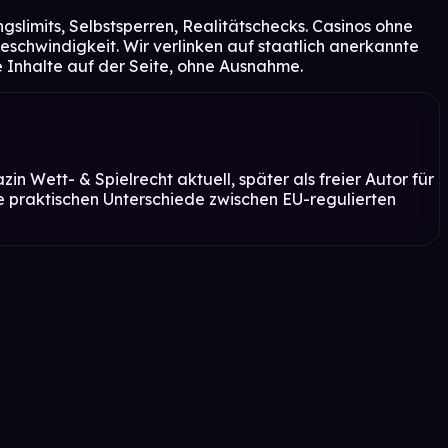
gslimits, Selbstsperren, Realitätschecks. Casinos ohne
hwindigkeit. Wir verlinken auf staatlich anerkannte
lle Inhalte auf der Seite, ohne Ausnahme.
 Wett- & Spielrecht aktuell, später als freier Autor für
ie praktischen Unterschiede zwischen EU-regulierten