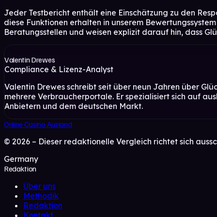
Jeder Testbericht enthält eine Einschätzung zu den Respo
diese Funktionen erhalten in unserem Bewertungssystem
Beratungsstellen und weisen explizit darauf hin, dass Glüc
Valentin Drewes
Compliance & Lizenz-Analyst
Valentin Drewes schreibt seit über neun Jahren über Glüc
mehrere Verbraucherportale. Er spezialisiert sich auf a
Anbietern und dem deutschen Markt.
Online Casino Ausland
© 2026 – Dieser redaktionelle Vergleich richtet sich auss
Germany
Redaktion
Über uns
Methodik
Redaktion
Kontakt